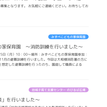
の募集となります。 お気軽にご連絡ください。お待ちしてお
みずべこどもの家保育園
もの家保育園 ～消防訓練を行いました～
15日（月）10：00～場所：みずべこどもの家保育園参加：
、11月の避難訓練を行いました。今回は大相模消防署の方に
を想定した避難訓練を行ったのち、園庭して職員による
地域子育て支援センター のびるば広場
談」を行いました～