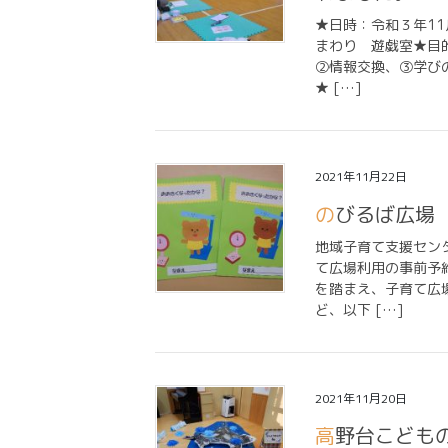
★日時：令和３年1
まわり 遊戯室★目
②情報交換、③学び
★ […]
2021年11月22日
のびるば広
地域子育て支援セン
て広場利用の事前予
を踏まえ、子育て広
ど、以下 […]
2021年11月20日
高野台こどもの家保育園 ０歳児 ひよこ組 ～ナンヨ