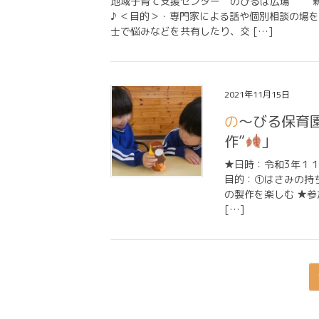
地域子育て支援センター のびるば広場 新
♪ ＜目的＞・専門家による話や個別相談の場
士で悩みなどを共有したり、交 […]
2021年11月15日
の～びる保育
作”
」
★日時：令和3年１１
目的：①はさみの
の製作を楽しむ ★参
[…]
投
稿