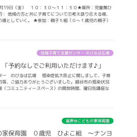
1月19日（金） １０：３０～１１：５０★場所：児童館ひ
的： 地域の方と共に子育てについて①考え語り合える場、
の場としていく。 ★参加：親子５組（０～１歳児の親子）
地域子育て支援センター のびるば広場
場 「予約なしでご利用いただけます♪」
ター のびるば広場 感染症拡大防止に関しまして、子育
約等、ご協力ありがとうございました。越谷市の感染状況
場（コミュニティースペース）の開放時間、曜日別講座な
高野台こどもの家保育園