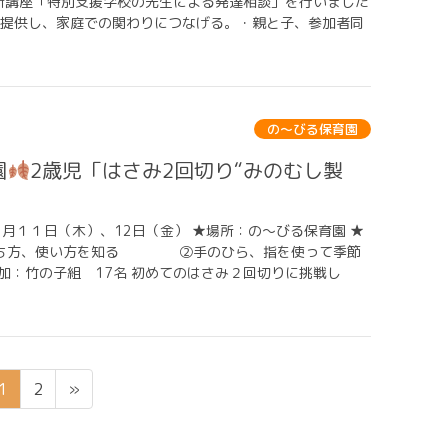
講座「特別支援学校の先生による発達相談」を行いました
を提供し、家庭での関わりにつなげる。・親と子、参加者同
の〜びる保育園
園
2歳児「はさみ2回切り“みのむし製
月１１日（木）、12日（金） ★場所：の～びる保育園 ★
持ち方、使い方を知る ②手のひら、指を使って季節
加：竹の子組 17名 初めてのはさみ２回切りに挑戦し
ペ
ペ
1
2
»
ー
ー
ジ
ジ