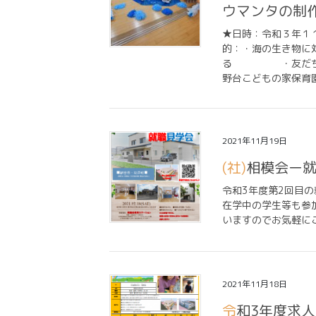
ウマンタの制
★日時：令和３年１
的：・海の生き物に
る ・友だちと一
野台こどもの家保育園
2021年11月19日
(社)相模会
令和3年度第2回目
在学中の学生等も参
いますのでお気軽に
2021年11月18日
令和3年度