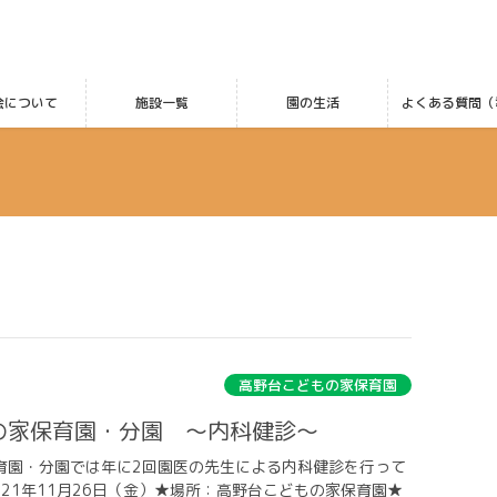
会について
施設一覧
園の生活
よくある質問（
高野台こどもの家保育園
もの家保育園・分園 ～内科健診～
育園・分園では年に2回園医の先生による内科健診を行って
021年11月26日（金）★場所：高野台こどもの家保育園★