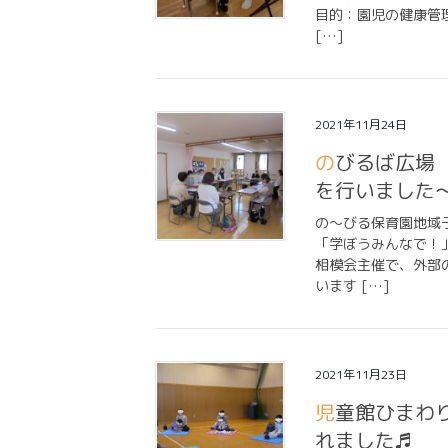
目的：園児の健康管
[…]
2021年11月24日
のびるば広場 ～子育て小学習会「学ぼうみんなで！」
を行いました
の～びる保育園地域
「学ぼうみんなで！
相模会主催で、外部
います […]
2021年11月23日
児童館ひまわり主催 「こんにちは♪赤ちゃん」が行わ
れました♬