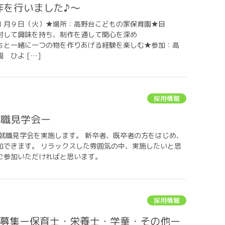
作を行いました♪～
１月９日（火）★場所：高野台こどもの家保育園★目
対して興味を持ち、制作を通して関心を深め
緒に一つの物を作りあげる経験を楽しむ★参加：高
 ひよ […]
採用情報
ー就職見学会ー
の就職見学会を実施します。 新卒者、既卒者の方をはじめ、
加できます。 リラックスした雰囲気の中、実施したいと思
ご参加いただければと思います。
採用情報
求人募集ー保育士・栄養士・学童・その他ー