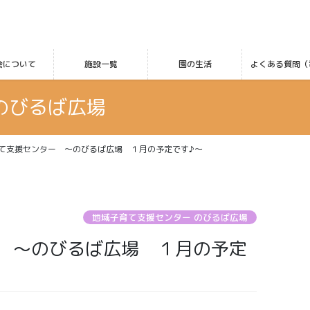
会について
施設一覧
園の生活
よくある質問（
のびるば広場
て支援センター ～のびるば広場 １月の予定です♪～
地域子育て支援センター のびるば広場