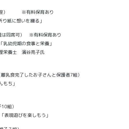
講座） ※有料保育あり
「折り紙に想いを綴る」
歳は同席可） ※有料保育あり
0「乳幼児期の食事と栄養」
理栄養士 濱谷亮子氏
 （離乳食完了したお子さんと保護者7組）
んもち」
10組）
 「表現遊びを楽しもう」