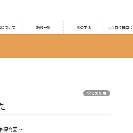
会について
施設一覧
園の生活
よくある質問（
全ての記事
た
家保育園～