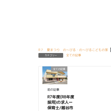
R７ 夏まつり の～びる・の～びるこどもの家
全ての記事
カテゴリー
全ての記事
前の記事
R7年度(R8年度
採用)の求人ー
保育士/越谷市