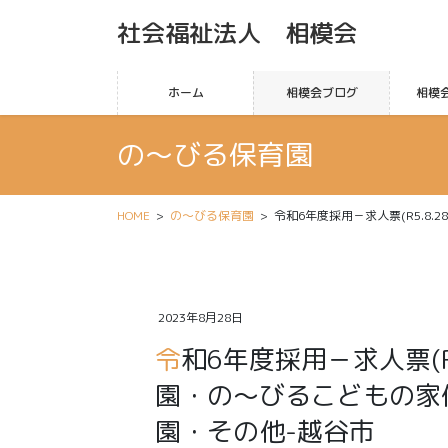
社会福祉法人 相模会
ホーム
相模会ブログ
相模
の〜びる保育園
HOME
の〜びる保育園
令和6年度採用－求人票(R5.8
2023年8月28日
令和6年度採用－求人票(R5.8.28)-保育士/の～びる保育
園・の～びるこどもの家
園・その他-越谷市