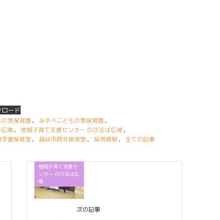
ンロード
もの家保育園
、
みずべこどもの家保育園
、
の広場
、
地域子育て支援センター のびるば広場
、
模学童保育室
、
越谷市病児保育室
、
採用情報
、
全ての記事
地域子育て支援セ
ンター のびるば広
場
次の記事