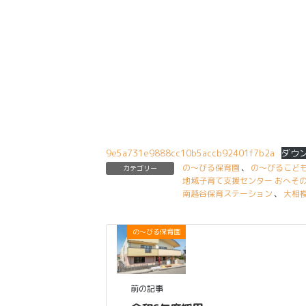
9e5a731e9888cc10b5accb92401f7b2a
ダウ
の〜びる保育園
、
の〜びるこど
カテゴリー
地域子育て支援センター おへそ
南越谷保育ステーション
、
大相
の〜びる保育園
前の記事