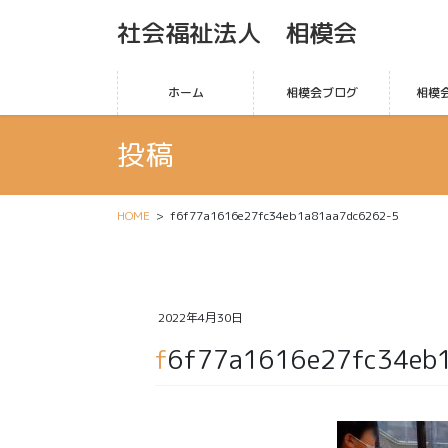
社会福祉法人 相模会
ホーム
相模会ブログ
相模
投稿
HOME
f6f77a1616e27fc34eb1a81aa7dc6262-5
2022年4月30日
f6f77a1616e27fc34eb